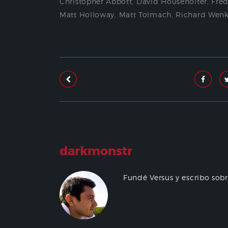
Christopher Abbott
,
​​​​​David Householter
,
Fre
Matt Holloway
,
Matt Tolmach
,
Richard Wen
darkmonstr
Fundé Versus y escribo sob