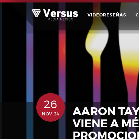
Skip
to
VIDEORESEÑAS
content
26
AARON TA
NOV 24
VIENE A MÉ
PROMOCION