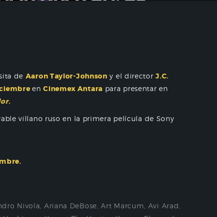
sita de
Aaron Taylor-Johnson
y el director
J.C.
iciembre
en
Cinemex Antara
para presentar en
dor
.
able villano ruso en la primera película de Sony
embre.
ndro Nivola
,
Ariana DeBose
,
Art Marcum
,
Avi Arad
,