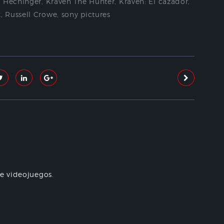
d Hechinger
,
Kraven The Hunter
,
Kraven: El cazador
,
k
,
Russell Crowe
,
sony pictures
re videojuegos.