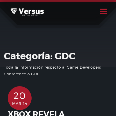
Skip
to
content
Buscar
Usuario
Categoría:
GDC
Toda la información respecto al Game Developers
Conference o GDC.
20
MAR 24
XBOX REVELA