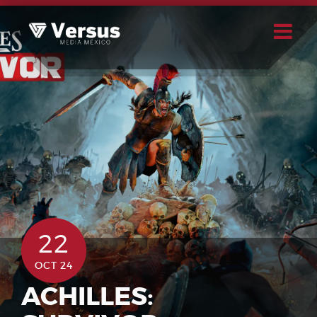
Skip
to
content
Buscar
Usuario
22
OCT 24
ACHILLES: