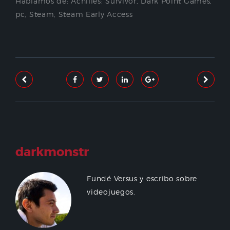
Hablamos de:
Achilles: Survivor
,
Dark Point Games
,
pc
,
Steam
,
Steam Early Access
darkmonstr
Fundé Versus y escribo sobre
videojuegos.