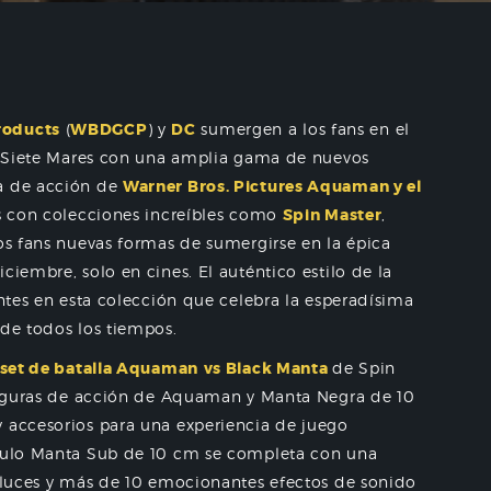
roducts
(
WBDGCP
) y
DC
sumergen a los fans en el
os Siete Mares con una amplia gama de nuevos
ra de acción de
Warner Bros. Pictures Aquaman y el
os con colecciones increíbles como
Spin Master
,
 los fans nuevas formas de sumergirse en la épica
ciembre, solo en cines. El auténtico estilo de la
entes en esta colección que celebra la esperadísima
 de todos los tiempos.
set de batalla Aquaman
vs Black Manta
de Spin
e figuras de acción de Aquaman y Manta Negra de 10
y accesorios para una experiencia de juego
ículo Manta Sub de 10 cm se completa con una
, luces y más de 10 emocionantes efectos de sonido