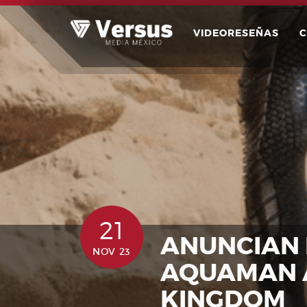
Skip
to
VIDEORESEÑAS
content
21
ANUNCIAN
NOV 23
AQUAMAN A
KINGDOM