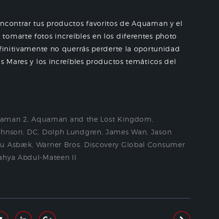
encontrar tus productos favoritos de Aquaman y el
tomarte fotos increíbles en los diferentes photo
efinitivamente no querrás perderte la oportunidad
s Mares y los increíbles productos temáticos del
aman 2
,
Aquaman and the Lost Kingdom
,
ohnson
,
DC
,
Dolph Lundgren
,
James Wan
,
Jason
ou Asbæk
,
Warner Bros. Discovery Global Consumer
ahya Abdul-Mateen II