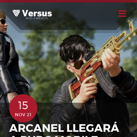
Skip
to
content
Buscar
Usuario
15
NOV 21
ARCANEL LLEGARÁ