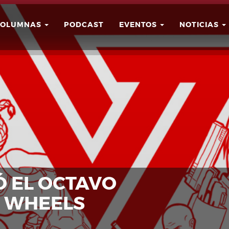
COLUMNAS
PODCAST
EVENTOS
NOTICIAS
Buscar
Usuario
IÓ EL OCTAVO
 WHEELS