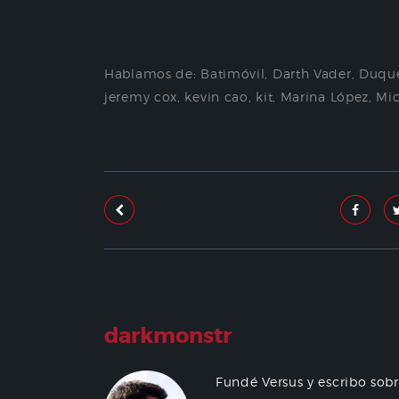
Hablamos de:
Batimóvil
,
Darth Vader
,
Duque
jeremy cox
,
kevin cao
,
kit
,
Marina López
,
Mic
darkmonstr
Fundé Versus y escribo sob