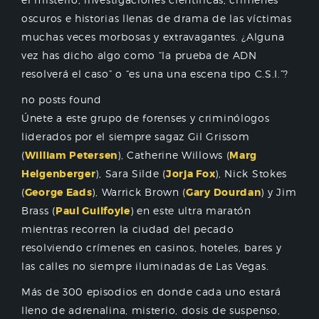
oscuros e historias llenas de drama de las víctimas
muchas veces morbosas y extravagantes. ¿Alguna
vez has dicho algo como “la prueba de ADN
resolverá el caso” o “es una una escena tipo C.S.I.”?
no posts found
Únete a este grupo de forenses y criminólogos
liderados por el siempre sagaz Gil Grissom
(
William Petersen
), Catherine Willows (
Marg
Helgenberger
), Sara Silde (
Jorja Fox
), Nick Stokes
(
George Eads
), Warrick Brown (
Gary Dourdan
) y Jim
Brass (
Paul Guilfoyle
) en este ultra maratón
mientras recorren la ciudad del pecado
resolviendo crímenes en casinos, hoteles, bares y
las calles no siempre iluminadas de Las Vegas.
Más de 300 episodios en donde cada uno estará
lleno de adrenalina, misterio, dosis de suspenso,