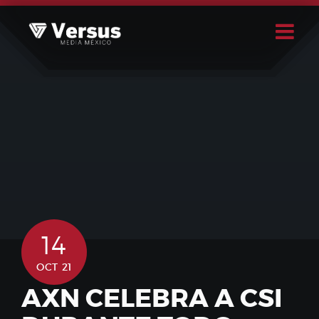
Skip
to
content
Buscar
Usuario
14
OCT 21
AXN CELEBRA A CSI