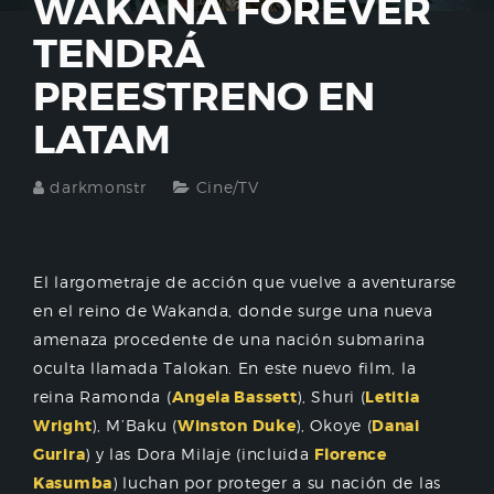
WAKANA FOREVER
TENDRÁ
PREESTRENO EN
LATAM
darkmonstr
Cine/TV
El largometraje de acción que vuelve a aventurarse
en el reino de Wakanda, donde surge una nueva
amenaza procedente de una nación submarina
oculta llamada Talokan. En este nuevo film, la
reina Ramonda (
Angela Bassett
), Shuri (
Letitia
Wright
), M’Baku (
Winston Duke
), Okoye (
Danai
Gurira
) y las Dora Milaje (incluida
Florence
Kasumba
) luchan por proteger a su nación de las