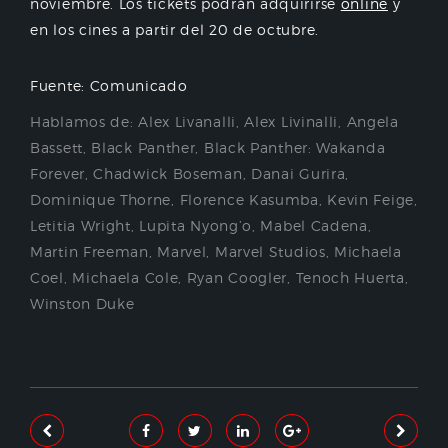
noviembre. Los tickets podrán adquirirse
online
y
en los cines a partir del 20 de octubre.
Fuente: Comunicado
Hablamos de:
Alex Livanalli
,
Alex Livinalli
,
Angela
Bassett
,
Black Panther
,
Black Panther: Wakanda
Forever
,
Chadwick Boseman
,
Danai Gurira
,
Dominique Thorne
,
Florence Kasumba
,
Kevin Feige
,
Letitia Wright
,
Lupita Nyong’o
,
Mabel Cadena
,
Martin Freeman
,
Marvel
,
Marvel Studios
,
Michaela
Coel
,
Michaela Cole
,
Ryan Coogler
,
Tenoch Huerta
,
Winston Duke