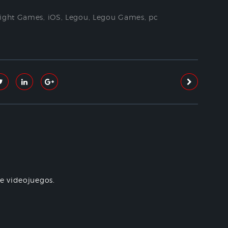
light Games
,
iOS
,
Legou
,
Legou Games
,
pc
re videojuegos.