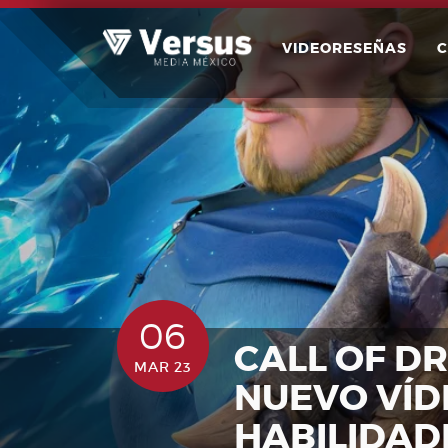
Skip
to
VIDEORESEÑAS
content
06
CALL OF D
MAR 23
NUEVO VÍD
HABILIDAD