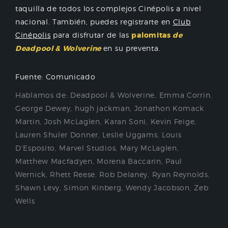
taquilla de todos los complejos Cinépolis a nivel
nacional. También, puedes registrarte en
Club
Cinépolis
para disfrutar de las
palomitas
de
Deadpool & Wolverine
en su preventa.
Fuente: Comunicado
Hablamos de:
Deadpool & Wolverine
,
Emma Corrin
,
George Dewey
,
hugh jackman
,
Jonathon Komack
Martin
,
Josh McLaglen
,
Karan Soni
,
Kevin Feige
,
Lauren Shuler Donner
,
Leslie Uggams
,
Louis
D'Esposito
,
Marvel Studios
,
Mary McLaglen
,
Matthew Macfadyen
,
Morena Baccarin
,
Paul
Wernick
,
Rhett Reese
,
Rob Delaney
,
Ryan Reynolds
,
Shawn Levy
,
Simon Kinberg
,
Wendy Jacobson
,
Zeb
Wells