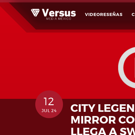
Skip
to
VIDEORESEÑAS
content
12
CITY LEGEN
JUL 24
MIRROR CO
LLEGA A S