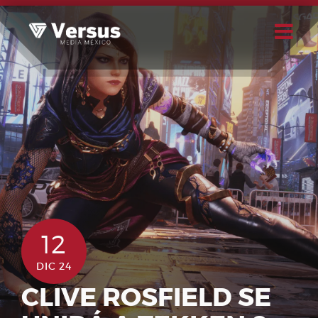
Skip
to
content
Buscar
Usuario
12
DIC 24
CLIVE ROSFIELD SE