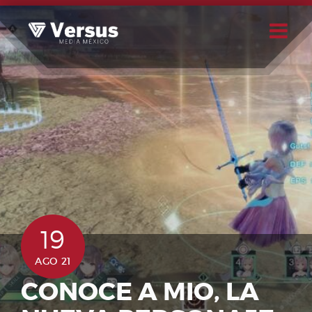
Skip
to
content
Buscar
Usuario
19
AGO 21
CONOCE A MIO, LA