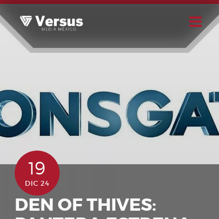
Skip
to
content
Buscar
Usuario
19
DIC 24
DEN OF THIVES: