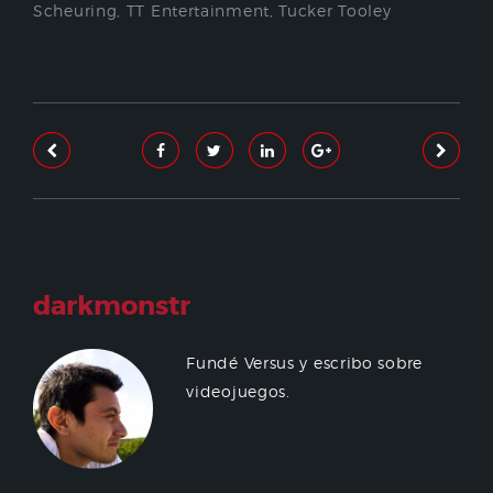
Scheuring
,
TT Entertainment
,
Tucker Tooley
darkmonstr
Fundé Versus y escribo sobre
videojuegos.