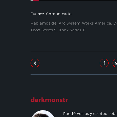
Fuente: Comunicado
Hablamos de:
Arc System Works America
,
D
Xbox Series S
,
Xbox Series X
darkmonstr
Fundé Versus y escribo sob