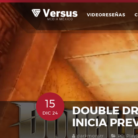
Skip
to
VIDEORESEÑAS
content
15
DOUBLE DR
DIC 24
INICIA PR
darkmonstr
PC
,
Play