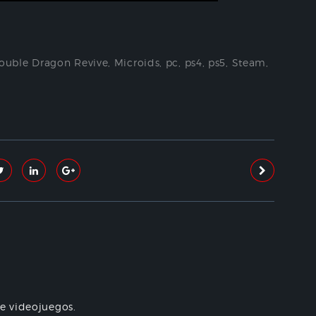
ouble Dragon Revive
,
Microids
,
pc
,
ps4
,
ps5
,
Steam
,
re videojuegos.