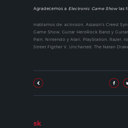
Agradecemos a
Electronic Game Show
las f
Hablamos de:
activison
,
Assassn's Creed Syn
Game Show
,
Guitar HeroRock Band y Guita
Pain
,
Nintendo y Atari
,
PlayStation
,
Razer
,
r
Street Figther V
,
Uncharted: The Natan Drake
sk