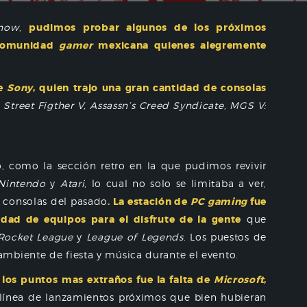
how
,
pudimos probar algunos de los próximos
 comunidad
gamer
mexicana quienes alegremente
de
Sony
, quien trajo una gran cantidad de consolas
Street Figther V, Assassn’s Creed Syndicate, MGS V:
o, como la sección retro en la que pudimos revivir
Nintendo
y
Atari
, lo cual no solo se limitaba a ver,
 consolas del pasado
. La estación de
PC gaming
fue
dad de equipos para el disfrute de la gente
que
Rocket League
y
League of Legends
. Los puestos de
mbiente de fiesta y música durante el evento.
os puntos mas extraños fue la falta de
Microsoft
,
línea de lanzamientos próximos que bien hubieran