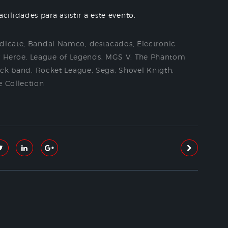
acilidades para asistir a este evento.
dicate
,
Bandai Namco
,
destacados
,
Electronic
r Heroe
,
League of Legends
,
MGS V: The Phantom
ock band
,
Rocket League
,
Sega
,
Shovel Knigth
,
 Collection