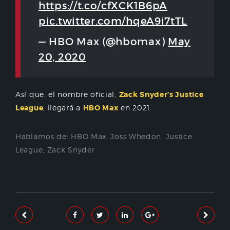
https://t.co/cfXCK1B6pA
pic.twitter.com/hqeA9i7tTL
— HBO Max (@hbomax)
May
20, 2020
Así que, el nombre oficial,
Zack Snyder’s Justice
League
, llegará a
HBO Max
en 2021.
Hablamos de:
HBO Max
,
Joss Whedon
,
Justice
League
,
Zack Snyder