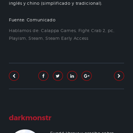
inglés y chino (simplificado y tradicional).
Fuente: Comunicado
Hablamos de:
Calappa Games
,
Fight Crab 2
,
pc
,
Playism
,
Steam
,
Steam Early Access
darkmonstr