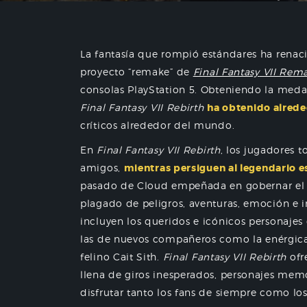
La fantasía que rompió estándares ha renac
proyecto “remake” de
Final Fantasy
VII Rem
consolas PlayStation 5. Obteniendo la medall
Final Fantasy
VII Rebirth
ha obtenido alrede
críticos alrededor del mundo.
En
Final Fantasy
VII Rebirth
, los jugadores 
amigos,
mientras persiguen al legendario 
pasado de Cloud empeñada en gobernar el p
plagado de peligros, aventuras, emoción e i
incluyen los queridos e icónicos personajes d
las de nuevos compañeros como la enérgica 
felino Cait Sith.
Final Fantasy
VII Rebirth
ofr
llena de giros inesperados, personajes me
disfrutar tanto los fans de siempre como los