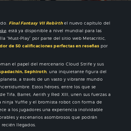
ido.
Final Fantasy
VII Rebirth
el nuevo capítulo del
ake
,
está ya disponible a nivel mundial para las
a “Must-Play” por parte del sitio web Metacritic,
dor de 50 calificaciones perfectas en reseñas
por
toman el papel del mercenario Cloud Strife y sus
espadachín, Sephiroth
, una inquietante figura del
laneta, a través de un vasto y vibrante mundo
ncertidumbre. Estos héroes, entre los que se
e Tifa, Barret, Aerith y Red XIII, unen sus fuerzas a
ninja Yuffie y el bromista robot con forma de
ece a los jugadores una experiencia inolvidable
morables y escenarios asombrosos que podrán
 recién llegados.