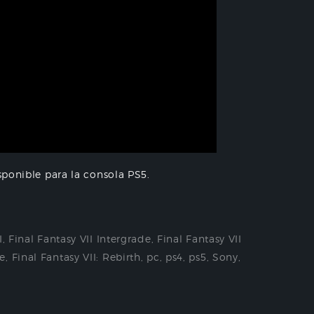
ponible para la consola PS5.
I
,
Final Fantasy VII Intergrade
,
Final Fantasy VII
de
,
Final Fantasy VII: Rebirth
,
pc
,
ps4
,
ps5
,
Sony
,