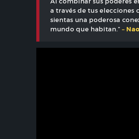
Al combinar sus poderes en 
a través de tus eleccione
sientas una poderosa conex
–
Nao
mundo que habitan.”