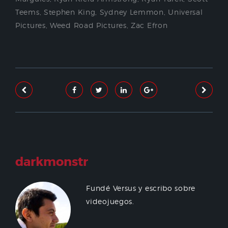
Teems
,
Stephen King
,
Sydney Lemmon
,
Universal
Pictures
,
Weed Road Pictures
,
Zac Efron
darkmonstr
Fundé Versus y escribo sobre
videojuegos.