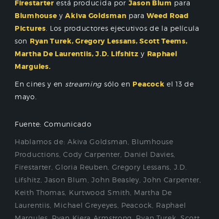
Firestarter
está producida por
Jason Blum
para
Blumhouse
y
Akiva Goldsman
para
Weed Road
Pictures
. Los productores ejecutivos de la película
son
Ryan Turek, Gregory Lessans, Scott Teems,
Martha De Laurentiis, J.D. Lifshitz
y
Raphael
Margules.
En cines y en
streaming
sólo en
Peacock
el 13 de
mayo.
Fuente: Comunicado
Hablamos de:
Akiva Goldsman
,
Blumhouse
Productions
,
Cody Carpenter
,
Daniel Davies
,
Firestarter
,
Gloria Reuben
,
Gregory Lessans
,
J.D.
Lifshitz
,
Jason Blum
,
John Beasley
,
John Carpenter
,
Keith Thomas
,
Kurtwood Smith
,
Martha De
Laurentiis
,
Michael Greyeyes
,
Peacock
,
Raphael
Margules
,
Ryan Kiera Armstrong
,
Ryan Turek
,
Scott