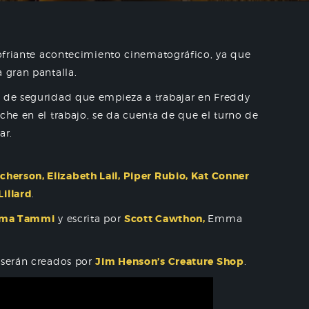
alofriante acontecimiento cinematográfico, ya que
a gran pantalla.
a de seguridad que empieza a trabajar en Freddy
che en el trabajo, se da cuenta de que el turno de
ar.
cherson, Elizabeth Lail, Piper Rubio, Kat Conner
illard
.
ma Tammi
y escrita por
Scott Cawthon,
Emma
 serán creados por
Jim Henson’s Creature Shop
.