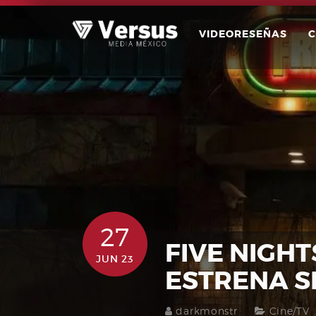
Skip
to
VIDEORESEÑAS
content
27
FIVE NIGHT
JUN 23
ESTRENA S
darkmonstr
Cine/TV