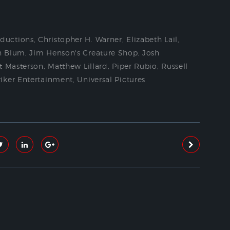
ductions
,
Christopher H. Warner
,
Elizabeth Lail
,
n Blum
,
Jim Henson's Creature Shop
,
Josh
t Masterson
,
Matthew Lillard
,
Piper Rubio
,
Russell
riker Entertainment
,
Universal Pictures