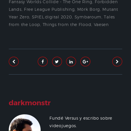
Fantasy Worlds Collide - The One Ring
,
Forbidden
Lands
,
Free League Publishing
,
Mörk Borg
,
Mutant
Year Zero
,
SPIEL.digital 2020
,
Symbaroum
,
Tales
from the Loop
,
Things from the Flood
,
Vaesen
darkmonstr
Fundé Versus y escribo sobre
videojuegos.