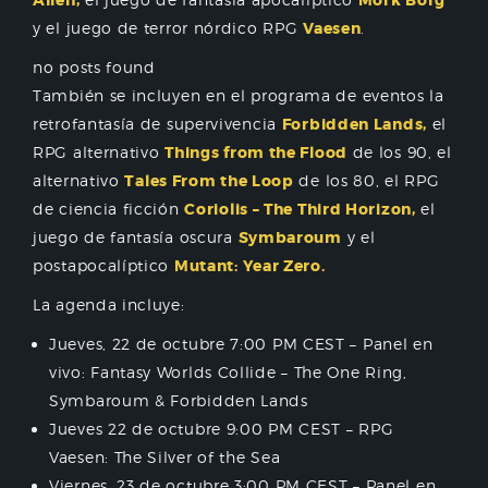
Alien,
Mörk Borg
y el juego de terror nórdico RPG
Vaesen
.
no posts found
También se incluyen en el programa de eventos la
retrofantasía de supervivencia
Forbidden Lands,
el
RPG alternativo
Things from the Flood
de los 90, el
alternativo
Tales From the Loop
de los 80, el RPG
de ciencia ficción
Coriolis – The Third Horizon,
el
juego de fantasía oscura
Symbaroum
y el
postapocalíptico
Mutant: Year Zero.
La agenda incluye:
Jueves, 22 de octubre 7:00 PM CEST – Panel en
vivo: Fantasy Worlds Collide – The One Ring,
Symbaroum & Forbidden Lands
Jueves 22 de octubre 9:00 PM CEST – RPG
Vaesen: The Silver of the Sea
Viernes, 23 de octubre 3:00 PM CEST – Panel en