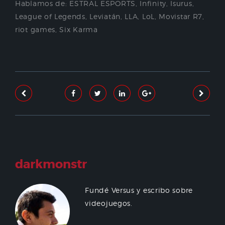
Hablamos de:
ESTRAL ESPORTS
,
Infinity
,
Isurus
,
League of Legends
,
Leviatán
,
LLA
,
LoL
,
Movistar R7
,
riot games
,
Six Karma
darkmonstr
Fundé Versus y escribo sobre
videojuegos.