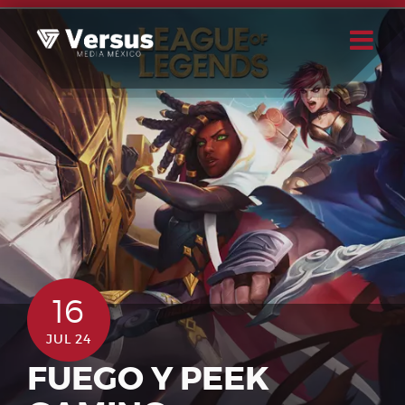
Skip
to
content
Buscar
Usuario
16
JUL 24
FUEGO Y PEEK