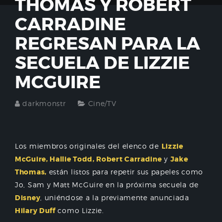
THOMAS Y ROBERT
CARRADINE
REGRESAN PARA LA
SECUELA DE LIZZIE
MCGUIRE
darkmonstr
Cine/TV
Los miembros originales del elenco de
Lizzie
McGuire, Hallie Todd, Robert Carradine
y
Jake
Thomas,
están listos para repetir sus papeles como
Jo, Sam y Matt McGuire en la próxima secuela de
Disney
, uniéndose a la previamente anunciada
Hilary Duff
como Lizzie.