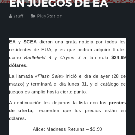
EN JUEGOS DE EA
staff
PlayStation
EA
y
SCEA
dieron una grata noticia por todos los
residentes de EUA, y es que podrán adquirir títulos
como
Battlefield 4
y
Crysis 3
a tan sólo
$24.99
dólares.
La llamada
«Flash Sale»
inició el día de ayer (28 de
marzo) y terminará el día lunes 31, y el catálogo de
juegos es amplio hasta cierto punto.
A continuación les dejamos la lista con los
precios
de oferta,
recuerden que los precios están en
dólares.
Alice: Madness Returns – $9.99