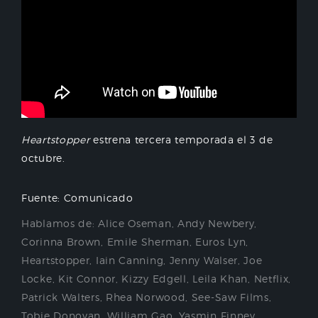
Heartstopper
estrena tercera temporada el 3 de
octubre.
Fuente: Comunicado
Hablamos de:
Alice Oseman
,
Andy Newbery
,
Corinna Brown
,
Emile Sherman
,
Euros Lyn
,
Heartstopper
,
Iain Canning
,
Jenny Walser
,
Joe
Locke
,
Kit Connor
,
Kizzy Edgell
,
Leila Khan
,
Netflix
,
Patrick Walters
,
Rhea Norwood
,
See-Saw Films
,
Tobie Donovan
,
William Gao
,
Yasmin Finney