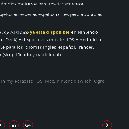
árboles malditos para revelar secretos!
 objetos en escenas espeluznantes pero adorables
n my Paradise
ya está disponible
en Nintendo
m Deck) y dispositivos móviles iOS y Android a
e para los idiomas inglés, español, francés,
(simplificado y tradicional).
in my Paradise
,
iOS
,
Mac
,
nintendo switch
,
Ogre