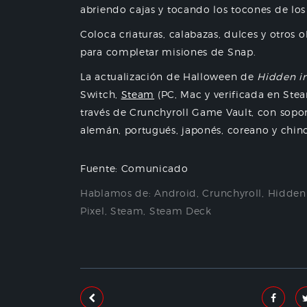
abriendo cajas y tocando los tocones de los 
Coloca criaturas, calabazas, dulces y otros
para completar misiones de Snap.
La actualización de Halloween de
Hidden i
Switch,
Steam
(PC, Mac y verificada en Stea
través de Crunchyroll Game Vault, con soport
alemán, portugués, japonés, coreano y chino 
Fuente: Comunicado
Hablamos de:
Android
,
Crunchyroll
,
Hidden 
Pixel
,
Steam
,
Steam Deck