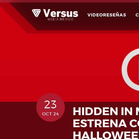
Skip
to
VIDEORESEÑAS
content
23
HIDDEN IN
OCT 24
ESTRENA C
HALLOWEE