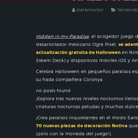
darkmonstr
Nintend
Hidden in my Paradise
, el acogedor juego d
desarrollador mexicano Ogre Pixel,
se adent
actualización gratuita de Halloween
en Nint
Steam Deck) y dispositivos móviles iOS y An
Celebra Halloween en pequeños paraísos espe
su hada compañera Coronya.
no posts found
¡Explora tres nuevos niveles nocturnos llen
criaturas nocturnas peludas y muchos dulce
¡Crea paraísos inquietantes en el modo Sa
70 nuevas piezas de decoración festiva
que 
(¡solo con la moneda del juego!).