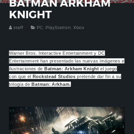
BATMAN ARKHAM
KNIGHT
staff
PC
,
PlayStation
,
Xbox
Warner Bros. Interactive Entertainment y DC
Entertainment han presentado las nuevas imágenes e
ilustraciones de
Batman: Arkham Knight
el juego
con que el
Rockstead Studios
pretende dar fin a su
trilogía de
Batman: Arkham.