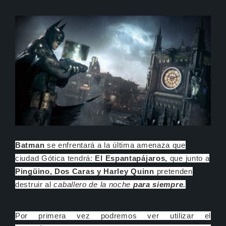
Batman
se enfrentará a la última amenaza que
ciudad Gótica tendrá:
El Espantapájaros,
que junto a
Pingüino, Dos Caras y Harley Quinn
pretenden
destruir al
caballero de la noche
para siempre.
Por primera vez podremos ver utilizar el