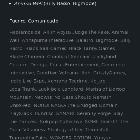
Animal Well
(Billy Basso, Bigmode)
Fuente: Comunicado
Hablamos de:
All In Abyss: Judge The Fake
,
Animal
Well
,
Annapurna Interactive
,
Balatro
,
Bigmode
,
Billy
Basso
,
Black Salt Games
,
Black Tabby Games
,
Blade Chimera
,
Chants of Sennaar
,
clickyland
,
Cocoon
,
Dredge
,
Focus Entertainment
,
Geometric
Interactive
,
Goodbye Volcano High
,
GrizzlyGames
,
Indie Live Expo
,
Kemono Teatime
,
Ko_op
,
LocalThunk
,
Luck be a Landlord
,
Marisa of Liartop
Mountain
,
Neowiz
,
No Case Should Remain
Unsolved
,
NOROI KAGO: the Grudged Domain
,
PlayStack
,
Rundisc
,
SANABI
,
Serenity Forge
,
Slay
the Princess
,
Sokpop Collective
,
SOMI
,
Team17
,
The
Great Villainess: Strategy of Lily
,
Thronefall
,
TrampolineTales
,
WONDER POTION
,
Yunyun