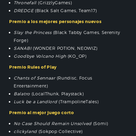
Thronefall
(GrizzlyGames)
DREDGE
(Black Salt Games, Team17)
Premio a los mejores personajes nuevos
Slay the Princess
(Black Tabby Games, Serenity
Forge)
SANABI
(WONDER POTION, NEOWIZ)
Goodbye Volcano High
(KO_OP)
Premio Rules of Play
Chants of Sennaar
(Rundisc, Focus
Entertainment)
Balatro
(LocalThunk, Playstack)
Luck be a Landlord
(TrampolineTales)
Premio al mejor juego corto
No Case Should Remain Unsolved
(Somi)
clickyland
(Sokpop Collective)