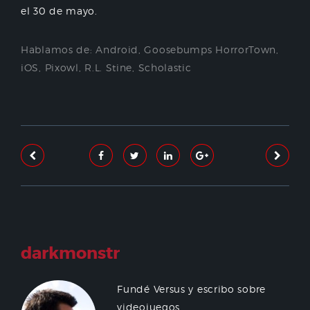
el 30 de mayo.
Hablamos de:
Android
,
Goosebumps HorrorTown
,
iOS
,
Pixowl
,
R.L. Stine
,
Scholastic
darkmonstr
Fundé Versus y escribo sobre
videojuegos.