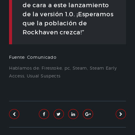
de cara a este lanzamiento
de la versión 1.0. ¡Esperamos
que la población de
Rockhaven crezca!”
Fuente: Comunicado
Hablamos de:
Firestoke
,
pc
,
Steam
,
Steam Early
Access
,
Usual Suspects