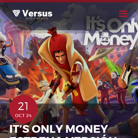
Skip
to
content
Buscar
Usuario
21
OCT 24
IT’S ONLY MONEY