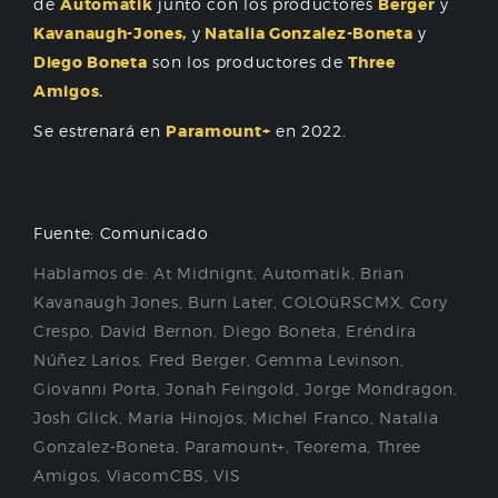
de
Automatik
junto con los productores
Berger
y
Kavanaugh-Jones,
y
Natalia Gonzalez-Boneta
y
Diego Boneta
son los productores de
Three
Amigos.
Se estrenará en
Paramount+
en 2022.
Fuente: Comunicado
Hablamos de:
At Midnignt
,
Automatik
,
Brian
Kavanaugh Jones
,
Burn Later
,
COLOüRSCMX
,
Cory
Crespo
,
David Bernon
,
Diego Boneta
,
Eréndira
Núñez Larios
,
Fred Berger
,
Gemma Levinson
,
Giovanni Porta
,
Jonah Feingold
,
Jorge Mondragon
,
Josh Glick
,
Maria Hinojos
,
Michel Franco
,
Natalia
Gonzalez-Boneta
,
Paramount+
,
Teorema
,
Three
Amigos
,
ViacomCBS
,
VIS