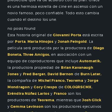
es una hermosa estrella de cine en ascenso con un
novio famoso, poco confiable. Todo esto cambia
cuando el destino los une.
no posts found
Esta historia original de
Giovanni Porta
está escrita
por
Porta
,
Maria Hinojos
y
Jonah Feingold
. La
película será producida por la productora de
Diego
Boneta, Three Amigos,
en asociación con un
equipo de coproductores que incluye
Automatik,
la productora propiedad de
Brian Kavanaugh
Jones
y
Fred Berger,
David Bernon
de
Burn Later,
la compañía de
Michel Franco, Teorema
y
Jorge
Mondragon
y
Cory Crespo
de
COLOüRSCMX.
Eréndira Núñez Larios
y
Franco
son los
productores de
Teorema
, mientras que
Josh Glick
y
Gemma Levinson
son los productores ejecutivos