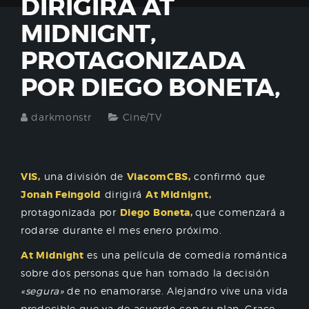
DIRIGIRÁ AT
MIDNIGNT,
PROTAGONIZADA
POR DIEGO BONETA,
darkmonstr
Cine/TV
VIS,
una división de
ViacomCBS,
confirmó que
Jonah Feingold
dirigirá
At Midnignt,
protagonizada por
Diego Boneta,
que comenzará a
rodarse durante el mes enero próximo.
At Midnight
es una película de comedia romántica
sobre dos personas que han tomado la decisión
«segura»
de no enamorarse. Alejandro vive una vida
predecible que va de acuerdo con su plan. Grace