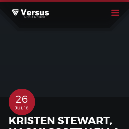
Skip
to
content
Buscar
Usuario
26
JUL 18
KRISTEN STEWART,