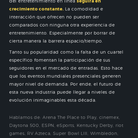
del entretenimiento en línea
seguirá en
crecimiento constante.
La comodidad e
interacción que ofrecen no pueden ser
comparados con ninguna otra experiencia de
entretenimiento. Especialmente por borrar de
cierta manera la barrera espacio/tiempo.
Tanto su popularidad como la falta de un cuartel
específico fomentan la participación de sus
seguidores en el mercado de entradas. Esto hace
que los eventos mundiales presenciales generen
mayor nivel de demanda. Por ende, el futuro de
esta nueva industria puede llegar a niveles de
evolución inimaginables esta década.
Hablamos de:
Arena The Place to Play
,
cinemex
,
Daytona 500
,
ESPN
,
eSports
,
Kentucky Derby
,
riot
games
,
RV Azteca
,
Super Bowl LIII
,
Wimbledon
,