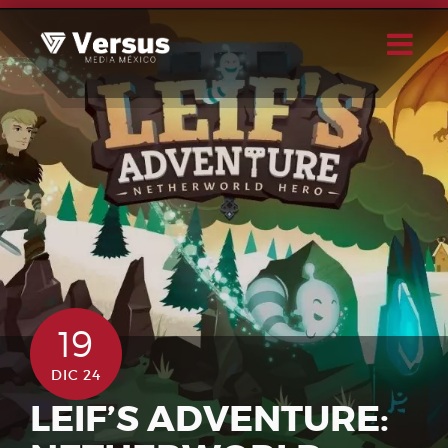
Skip
to
content
Buscar
Usuario
19
DIC 24
LEIF’S ADVENTURE: