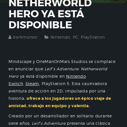
NETHERWORLD
HERO YA ESTÁ
DISPONIBLE
darkmonstr
Nintendo
,
PC
,
PlayStation
Mindscape y OneManOnMars Studios se complace
en anunciar que
Leif’s Adventure: Netherworld
Hero
ya está disponible en
Nintendo
Switch,
Steam
, PlayStation 5. Esta cautivadora
aventura de acción en 2D, impulsada por una
historia,
ofrece a los jugadores un épico viaje de
amistad, trabajo en equipo y valentía.
Creado por un desarrollador en solitario durante
siete años,
Leif’s Adventure
presenta una clásica