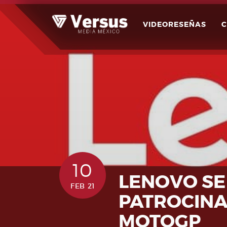
Skip
to
VIDEORESEÑAS
content
10
LENOVO SE
FEB 21
PATROCINA
MOTOGP