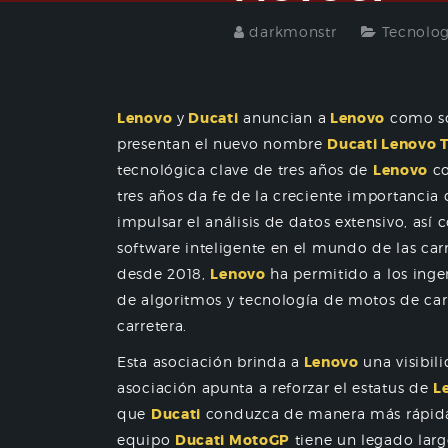
darkmonstr
Tecnolog
Lenovo
y
Ducati
anuncian a
Lenovo
como so
presentan el nuevo nombre
Ducati Lenovo 
tecnológica clave de tres años de
Lenovo
c
tres años da fe de la creciente importancia
impulsar el análisis de datos extensivo, así c
software inteligente en el mundo de las car
desde 2018,
Lenovo
ha permitido a los inge
de algoritmos y tecnología de motos de ca
carretera.
Esta asociación brinda a
Lenovo
una visibili
asociación apunta a reforzar el estatus de
L
que
Ducati
conduzca de manera más rápida,
equipo
Ducati MotoGP
tiene un legado largo