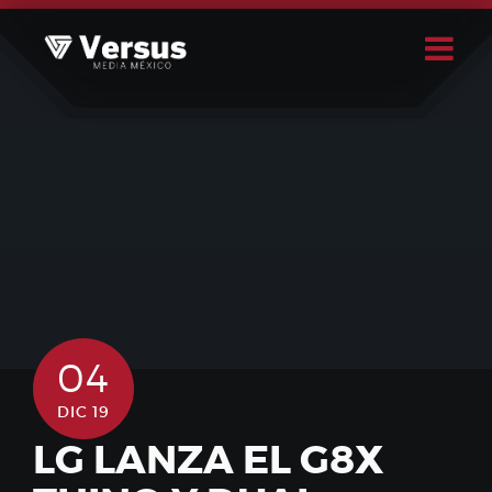
Skip
to
content
Buscar
Usuario
04
DIC 19
LG LANZA EL G8X