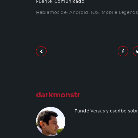
Fuente: Comunicado
Hablamos de:
Android
,
iOS
,
Mobile Legends
darkmonstr
Fundé Versus y escribo sob