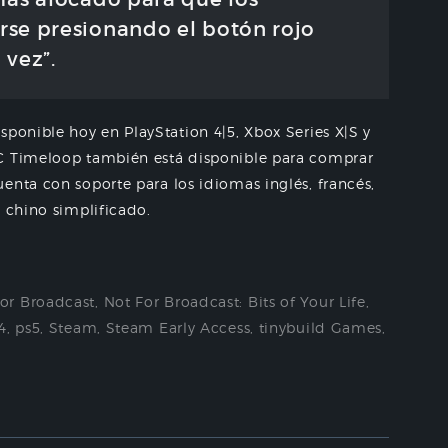
se presionando el botón rojo
 vez”.
sponible hoy en PlayStation 4|5, Xbox Series X|S y
LC Timeloop también está disponible para comprar
enta con soporte para los idiomas inglés, francés,
y chino simplificado.
for Broadcast
,
Not For Broadcast: Bits of Your Life
,
4
,
ps5
,
Steam
,
Steam Early Access
,
tinybuild Games
,