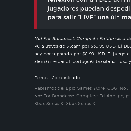
jugadores puedan despedir
para salir “LIVE” una última
Not For Broadcast: Complete Edition
está di
PC a través de Steam por $39.99 USD. El D
hoy por separado por $8.99 USD. El juego cu
alemán, español, portugués brasileño, ruso 
Fuente: Comunicado
Hablamos de:
Epic Games Store
,
GOG
,
Not 
Not For Broadcast: Complete Edition
,
pc
,
ps
Xbox Series S
,
Xbox Series X