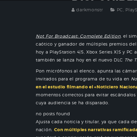
darkmonstr
PC
,
Play
Not For Broadcast: Complete Edition
, el si
caótico y ganador de múltiples premios del 
hoy a PlayStation 4|5, Xbox Series X|S y PC 
también se lanza hoy en el nuevo DLC
The T
Pon micrófonos al elenco, apunta las cámara
invitados para el programa de tu vida en
No
en el estudio filmando el «Noticiero Nacion
momentos correctos para evitar escándalos 
cuya audiencia se ha disparado.
no posts found
Ajusta cada noticia y titular, ya que cada 
nación.
Con múltiples narrativas ramificadas