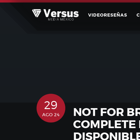
Skip
to
VIDEORESEÑAS
content
29
NOT FOR B
AGO 24
COMPLETE 
DISPONIBL