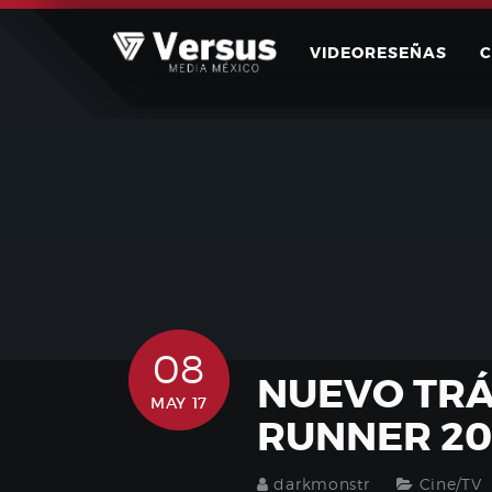
Skip
to
VIDEORESEÑAS
content
08
NUEVO TRÁ
MAY 17
RUNNER 20
darkmonstr
Cine/TV