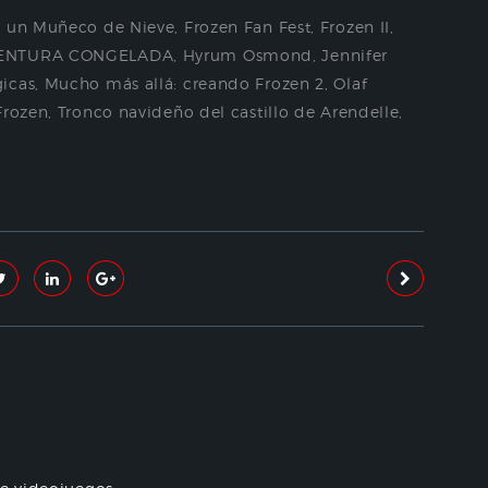
z un Muñeco de Nieve
,
Frozen Fan Fest
,
Frozen II
,
VENTURA CONGELADA
,
Hyrum Osmond
,
Jennifer
gicas
,
Mucho más allá: creando Frozen 2
,
Olaf
Frozen
,
Tronco navideño del castillo de Arendelle
,