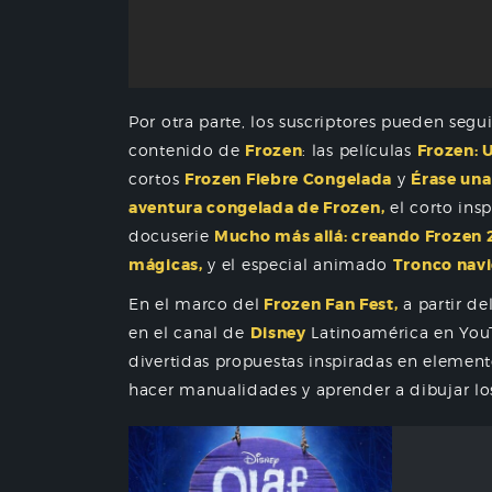
Por otra parte, los suscriptores pueden segu
contenido de
Frozen
: las películas
Frozen: 
cortos
Frozen Fiebre Congelada
y
Érase una
aventura congelada de Frozen,
el corto ins
docuserie
Mucho más allá: creando Frozen 2
mágicas,
y el especial animado
Tronco navi
En el marco del
Frozen Fan Fest,
a partir de
en el canal de
Disney
Latinoamérica en You
divertidas propuestas inspiradas en elemento
hacer manualidades y aprender a dibujar lo