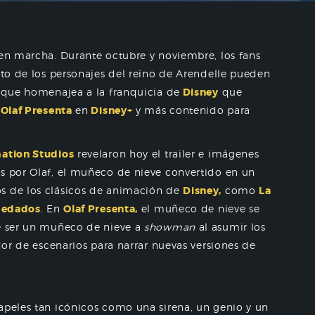
en marcha. Durante octubre y noviembre, los fans
esto de los personajes del reino de Arendelle pueden
l que homenajea a la franquicia de
Disney
que
s
Olaf Presenta
en
Disney+
y más contenido para
ation Studios
revelaron hoy el trailer e imágenes
os por Olaf, el muñeco de nieve convertido en un
os de los clásicos de animación de
Disney,
como
La
dedados
. En
Olaf Presenta,
el muñeco de nieve se
de ser un muñeco de nieve a
showman
al asumir los
ador de escenarios para narrar nuevas versiones de
apeles tan icónicos como una sirena, un genio y un