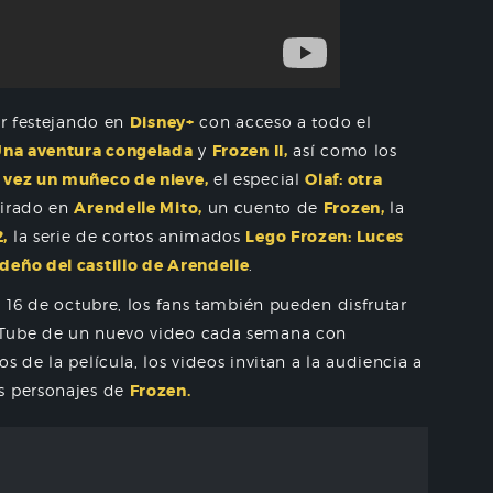
ir festejando en
Disney+
con acceso a todo el
Una aventura congelada
y
Frozen II,
así como los
 vez un muñeco de nieve,
el especial
Olaf: otra
pirado en
Arendelle Mito,
un cuento de
Frozen,
la
,
la serie de cortos animados
Lego Frozen: Luces
deño del castillo de Arendelle
.
l 16 de octubre, los fans también pueden disfrutar
Tube de un nuevo video cada semana con
s de la película, los videos invitan a la audiencia a
s personajes de
Frozen.