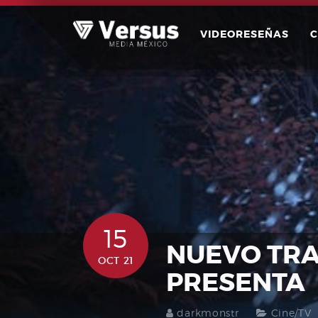
Skip
to
VIDEORESEÑAS
content
15
NUEVO TRA
OCT 21
PRESENTA
darkmonstr
Cine/TV