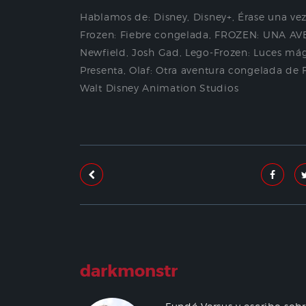
Hablamos de:
Disney
,
Disney+
,
Érase una ve
Frozen: Fiebre congelada
,
FROZEN: UNA A
Newfield
,
Josh Gad
,
Lego-Frozen: Luces má
Presenta
,
Olaf: Otra aventura congelada de 
Walt Disney Animation Studios
darkmonstr