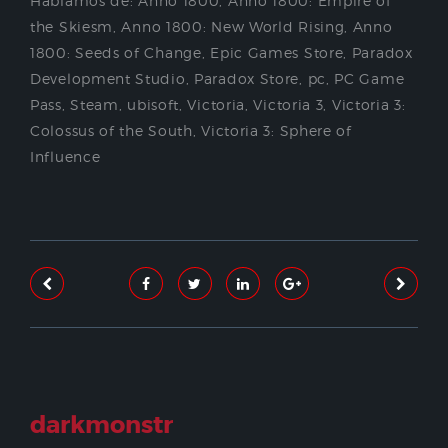
Hablamos de:
Anno 1800
,
Anno 1800: Empire of
the Skiesm
,
Anno 1800: New World Rising
,
Anno
1800: Seeds of Change
,
Epic Games Store
,
Paradox
Development Studio
,
Paradox Store
,
pc
,
PC Game
Pass
,
Steam
,
ubisoft
,
Victoria
,
Victoria 3
,
Victoria 3:
Colossus of the South
,
Victoria 3: Sphere of
Influence
darkmonstr