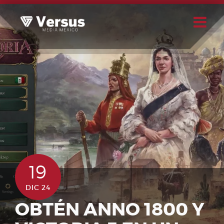
Skip
to
content
Buscar
Usuario
19
DIC 24
OBTÉN ANNO 1800 Y