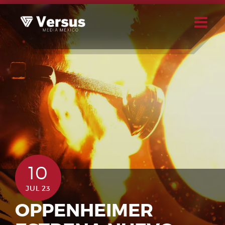
Skip
to
content
Buscar
Usuario
10
JUL 23
OPPENHEIMER