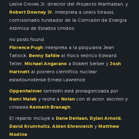
Leslie Groves Jr, director del Proyecto Manhattan, y
Robert Downey Jr.
interpreta a Lewis Strauss,
comisionado fundador de la Comisión de Energía
Atómica de Estados Unidos.
no posts found
Florence Pugh
interpreta a la psiquiatra Jean
Tatlock,
Benny Safdie
al físico teórico Edward
Teller,
Michael Angarano
a Robert Serber y
Josh
Hartnett
al pionero científico nuclear
estadounidense Ernest Lawrence.
Oppenheimer
también está protagonizada por
Rami Malek
y reúne a
Nolan
con el actor, escritor y
cineasta
Kenneth Branagh
.
El reparto incluye a
Dane DeHaan, Dylan Arnold,
David Krumholtz, Alden Ehrenreich
y
Matthew
Modine
.