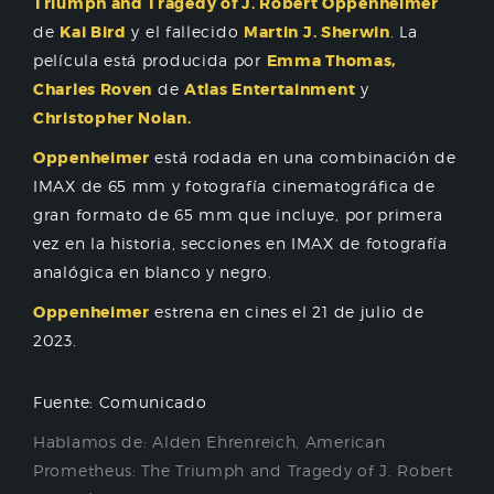
Triumph and Tragedy of J. Robert Oppenheimer
de
Kai Bird
y el fallecido
Martin J. Sherwin
. La
película está producida por
Emma Thomas,
Charles Roven
de
Atlas Entertainment
y
Christopher Nolan.
Oppenheimer
está rodada en una combinación de
IMAX de 65 mm y fotografía cinematográfica de
gran formato de 65 mm que incluye, por primera
vez en la historia, secciones en IMAX de fotografía
analógica en blanco y negro.
Oppenheimer
estrena en cines el 21 de julio de
2023.
Fuente: Comunicado
Hablamos de:
Alden Ehrenreich
,
American
Prometheus: The Triumph and Tragedy of J. Robert