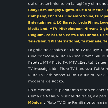
del entretenimiento en la región y el mund
BabyFirst, Banijay Rights, Blue Ant Media, B
Company, Encripta, Endemol Shine, Europa 
Entertainment, LC Barreto, Leda Films, Leg
Medialand, MTV, Nickelodeon, Nirvana Digit
Pinguim, Polar Star, Porta Dos Fundos, Prime
Television, SPI International, Tastemade, Te
La grilla de canales de Pluto TV incluye: Pl
Cine Comédia, Pluto TV Cine Drama, Pluto TV 
Patetas, MTV Pluto TV, MTV ¿Eres tú?, La ge
TV Investigación, Pluto TV Natureza, FailArm
Pluto TV Fashionbox, Pluto TV Junior, Nick Jr
moderna de Rocko.
En diciembre, la plataforma también contará
Clima de Natal, y Músicas de Natal, y a part
Mônica
, y Pluto TV Cine Família se sumarán a