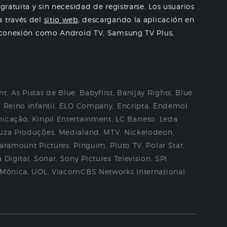
gratuita y sin necesidad de registrarse. Los usuarios
 través del
sitio web
, descargando la aplicación en
de conexión como Android TV, Samsung TV Plus,
nt
,
As Pistas de Blue
,
Babyfirst
,
Banijay Rights
,
Blue
l Reino Infantil
,
ELO Company
,
Encripta
,
Endemol
nicação
,
Kinpil Entertainment
,
LC Barreto
,
Leda
uza Produções
,
Medialand
,
MTV
,
Nickelodeon
,
aramount Pictures
,
Pinguim
,
Pluto TV
,
Polar Star
,
 Digital
,
Sonar
,
Sony Pictures Television
,
SPI
 Mônica
,
UOL
,
ViacomCBS Networks International