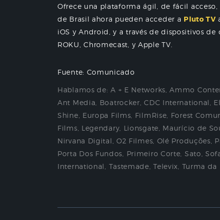
Ofrece una plataforma ágil, de fácil acceso, 
de Brasil ahora pueden acceder a
Pluto TV
a
iOS y Android, y a través de dispositivos 
ROKU, Chromecast, y Apple TV.
Fuente: Comunicado
Hablamos de:
A + E Networks
,
Ammo Conte
Ant Media
,
Boatrocker
,
CDC International
,
E
Shine
,
Europa Films
,
FilmRise
,
Forest Comu
Films
,
Legendary
,
Lionsgate
,
Maurício de So
Nirvana Digital
,
O2 Filmes
,
Olé Produções
,
P
Porta Dos Fundos
,
Primeiro Corte
,
Sato
,
Sofa
International
,
Tastemade
,
Televix
,
Turma da