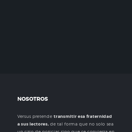
NOSOTROS
Versus pretende
transmitir esa fraternidad
a sus lectores,
de tal forma que no solo sea
un sitio de noticias sino que se convierta en