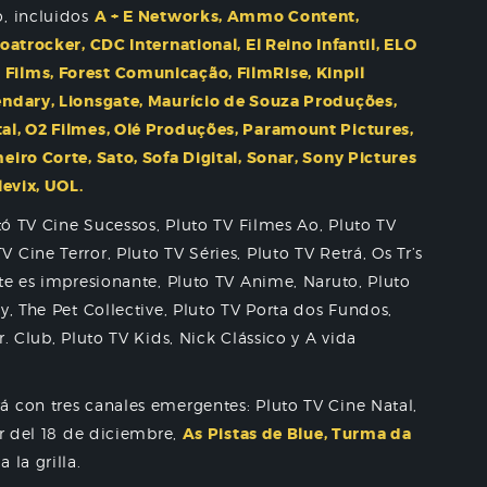
o, incluidos
A + E Networks, Ammo Content,
oatrocker, CDC International, El Reino Infantil, ELO
Films, Forest Comunicação, FilmRise, Kinpil
endary, Lionsgate, Maurício de Souza Produções,
al, O2 Filmes, Olé Produções, Paramount Pictures,
iro Corte, Sato, Sofa Digital, Sonar, Sony Pictures
levix, UOL.
utó TV Cine Sucessos, Pluto TV Filmes Ao, Pluto TV
Cine Terror, Pluto TV Séries, Pluto TV Retrá, Os Tr’s
nte es impresionante, Pluto TV Anime, Naruto, Pluto
y, The Pet Collective, Pluto TV Porta dos Fundos,
. Club, Pluto TV Kids, Nick Clássico y A vida
 con tres canales emergentes: Pluto TV Cine Natal,
ir del 18 de diciembre,
As Pistas de Blue, Turma da
 la grilla.