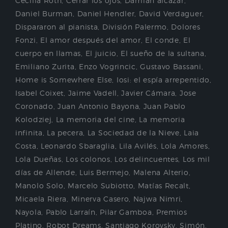
Cecilia Roth
,
Cerrar los ojos
,
Damian alcazar
,
Daniel Burman
,
Daniel Hendler
,
David Verdaguer
,
Dispararon al pianista
,
División Palermo
,
Dolores
Fonzi
,
El amor después del amor
,
El conde
,
El
cuerpo en llamas
,
El juicio
,
El sueño de la sultana
,
Emiliano Zurita
,
Enzo Vogrincic
,
Gustavo Bassani
,
Home is Somewhere Else
,
Iosi: el espía arrepentido
,
Isabel Coixet
,
Jaime Vadell
,
Javier Cámara
,
Jose
Coronado
,
Juan Antonio Bayona
,
Juan Pablo
Kolodziej
,
La memoria del cine
,
La memoria
infinita
,
La pecera
,
La Sociedad de la Nieve
,
Laia
Costa
,
Leonardo Sbaraglia
,
Lila Avilés
,
Lola Amores
,
Lola Dueñas
,
Los colonos
,
Los delincuentes
,
Los mil
días de Allende
,
Luis Bermejo
,
Malena Alterio
,
Manolo Solo
,
Marcelo Subiotto
,
Matías Recalt
,
Micaela Riera
,
Minerva Casero
,
Najwa Nimri
,
Nayola
,
Pablo Larraín
,
Pilar Gamboa
,
Premios
Platino
,
Robot Dreams
,
Santiago Korovsky
,
Simón
,