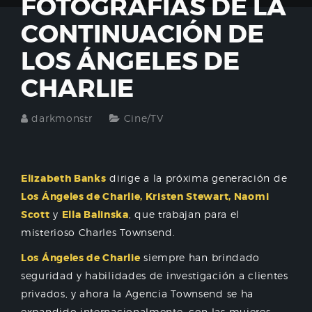
FOTOGRAFÍAS DE LA
CONTINUACIÓN DE
LOS ÁNGELES DE
CHARLIE
darkmonstr
Cine/TV
Elizabeth Banks
dirige a la próxima generación de
Los Ángeles de Charlie, Kristen Stewart, Naomi
Scott
y
Ella Balinska
, que trabajan para el
misterioso Charles Townsend.
Los Ángeles de Charlie
siempre han brindado
seguridad y habilidades de investigación a clientes
privados, y ahora la Agencia Townsend se ha
expandido internacionalmente, con las mujeres