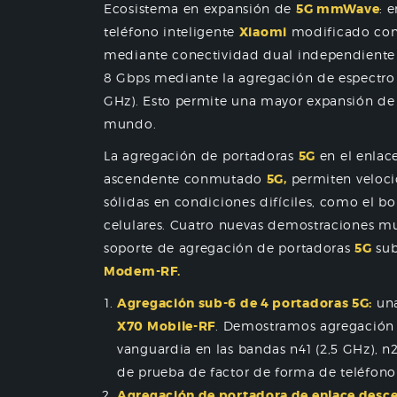
Ecosistema en expansión de
5G mmWave
: 
teléfono inteligente
Xiaomi
modificado co
mediante conectividad dual independiente
8 Gbps mediante la agregación de espectr
GHz). Esto permite una mayor expansión de
mundo.
La agregación de portadoras
5G
en el enlac
ascendente conmutado
5G,
permiten veloc
sólidas en condiciones difíciles, como el bo
celulares. Cuatro nuevas demostraciones mue
soporte de agregación de portadoras
5G
sub
Modem-RF.
Agregación sub-6 de 4 portadoras 5G:
una
X70 Mobile-RF
. Demostramos agregación 
vanguardia en las bandas n41 (2,5 GHz), n2
de prueba de factor de forma de teléfono 
Agregación de portadora de enlace desc