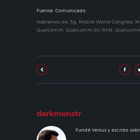
Fuente: Comunicado
Hablamos de:
5g
,
Mobile World Congress
,
M
Qualcomm
,
Qualcomm 5G RAN
,
Qualcomm
darkmonstr
Fundé Versus y escribo sob