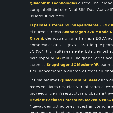
Qualcomm Technologies
ofrece una verdad
compatibilidad con Dual-SIM Dual-Active 
usuario superiores.
El primer sistema 5G independiente + 5G du
el nuevo sistema
Snapdragon X70 Mobile-R
Xiaomi,
demostraron una llamada DSDA acti
comerciales de ZTE (n78 + n41), lo que perm
5G (VoNR) simultáneamente. Esta demostrac
para soportar
5G
multi-SIM global y destac
sistemas
Snapdragon 5G Modem-RF,
permit
simultáneamente a diferentes redes autón
Las plataformas
Qualcomm 5G RAN
están d
redes celulares flexibles, virtualizadas e in
proveedor de infraestructura probada a tra
Hewlett Packard Enterprise, Mavenir, NE
Nuevas demostraciones muestran cómo la a
interoperable hará de la infraestructura in