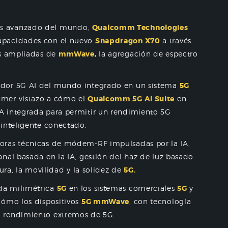
 avanzado del mundo,
Qualcomm Technologies
apacidades con el nuevo
Snapdragon X70
a través
es ampliadas de
mmWave,
la agregación de espectro
ador 5G AI del mundo integrado en un sistema
5G
imer vistazo a cómo el
Qualcomm 5G AI Suite
en
A integrada para permitir un rendimiento 5G
 inteligente conectado.
oras técnicas de módem-RF impulsadas por la IA,
nal basada en la IA, gestión del haz de luz basado
tura, la movilidad y la solidez de
5G.
nda milimétrica
5G
en los sistemas comerciales
5G
y
cómo los dispositivos
5G mmWave
, con tecnología
l rendimiento extremos de 5G.