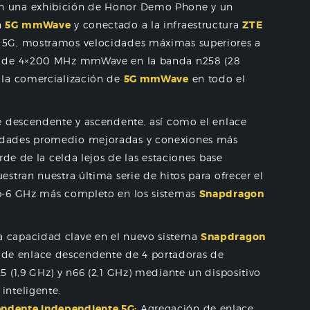
en una exhibición de Honor Demo Phone y un
n
5G
mmWave
y conectado a la infraestructura
ZTE
 5G, mostramos velocidades máximas superiores a
o de 4×200 MHz mmWave en la banda n258 (28
 la comercialización de
5G mmWave
en todo el
e descendente y ascendente, así como el enlace
idades promedio mejoradas y conexiones más
rde de la celda lejos de las estaciones base
stran nuestra última serie de hitos para ofrecer el
-6 GHz más completo en los sistemas
Snapdragon
 capacidad clave en el nuevo sistema
Snapdragon
de enlace descendente de 4 portadoras de
5 (1,9 GHz) y n66 (2,1 GHz) mediante un dispositivo
inteligente.
endente independiente 5G:
Agregación de enlace