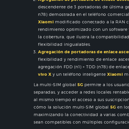
descendente de 3 portadoras de última g
n78) demostrada en el teléfono comercia
Xiaomi
modificado conectado a la RAN 
rendimiento optimizado con un software 
la cobertura, que ilustra la compatibilid
flexibilidad inigualables.
Agregación de portadoras de enlace asc
flexibilidad y rendimiento de enlace asc
agregación FDD (n1) + TDD (n78) de enlace
vivo X
y un teléfono inteligente
Xiaomi
mo
La multi-SIM global
5G
permite a los usuari
separadas, y acceder a redes locales rentab
al mismo tiempo el acceso a sus suscripcio
cómo la solución multi-SIM global
5G
en lo
maximizando la conectividad a varias comb
sean compatibles con múltiples configurac