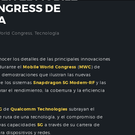
NGRESS DE
A
orld Congress
,
Tecnología
cer los detalles de las principales innovaciones
durante el
Mobile World Congress
(
MWC
) de
0 demostraciones que ilustran las nuevas
e los sistemas
Snapdragon 5G Modem-RF
y las
r el rendimiento, la cobertura y la eficiencia
G
de
Qualcomm Technologies
subrayan el
 ruta de una tecnología, y el compromiso de
evas capacidades
5G
a través de su cartera de
ra dispositivos y redes.