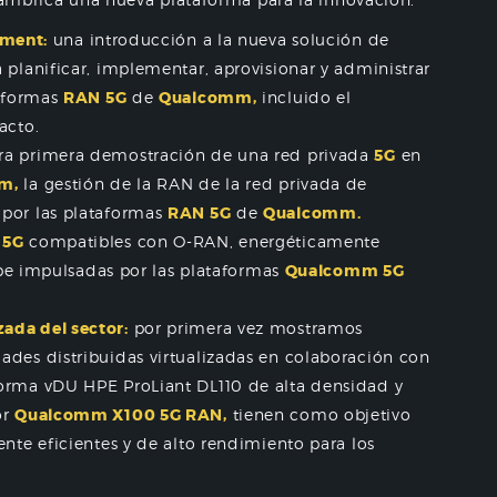
ment:
una introducción a la nueva solución de
 planificar, implementar, aprovisionar y administrar
taformas
RAN 5G
de
Qualcomm,
incluido el
acto.
ra primera demostración de una red privada
5G
en
m,
la gestión de la RAN de la red privada de
 por las plataformas
RAN 5G
de
Qualcomm.
s
5G
compatibles con O-RAN, energéticamente
nube impulsadas por las plataformas
Qualcomm 5G
ada del sector:
por primera vez mostramos
ades distribuidas virtualizadas en colaboración con
orma vDU HPE ProLiant DL110 de alta densidad y
or
Qualcomm X100 5G RAN,
tienen como objetivo
nte eficientes y de alto rendimiento para los