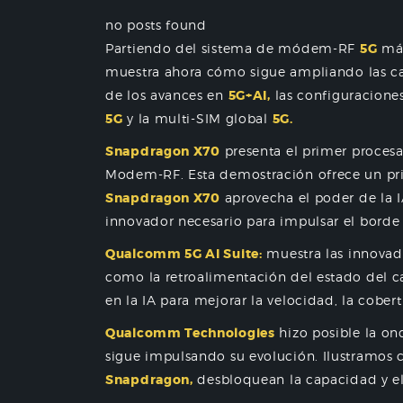
no posts found
Partiendo del sistema de módem-RF
5G
más
muestra ahora cómo sigue ampliando las c
de los avances en
5G+AI,
las configuracion
5G
y la multi-SIM global
5G.
Snapdragon X70
presenta el primer proces
Modem-RF. Esta demostración ofrece un pr
Snapdragon X70
aprovecha el poder de la I
innovador necesario para impulsar el borde
Qualcomm 5G AI Suite:
muestra las innovad
como la retroalimentación del estado del ca
en la IA para mejorar la velocidad, la cober
Qualcomm Technologies
hizo posible la o
sigue impulsando su evolución. Ilustramos 
Snapdragon,
desbloquean la capacidad y e