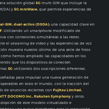
era solución global
5G
multi-SIM que incluye la
(DSDA) y
5G mmWave,
que permite experiencias de
al-SIM, dual-activo (DSDA):
una capacidad clave en
F.
Utilizando un
smartphone
modificado de
va con conexiones simultáneas a las redes
ite el
streaming
de vídeo y las experiencias de voz
ión muestra nuestro último de una serie de hitos
a cómo hemos ampliado las capacidades en los
iendo que los dispositivos se conecten
omas
5G
utilizando dos suscripciones diferentes.
iseñadas para impulsar una nueva generación de
teroperables en todo el mundo, con la tracción del
vés de anuncios recientes con
Fujitsu Limited,
C, NTT DOCOMO Inc., Rakuten Symphony
y otros.
dopción de este modelo virtualizado e
alámbrica una nueva plataforma para la innovación.