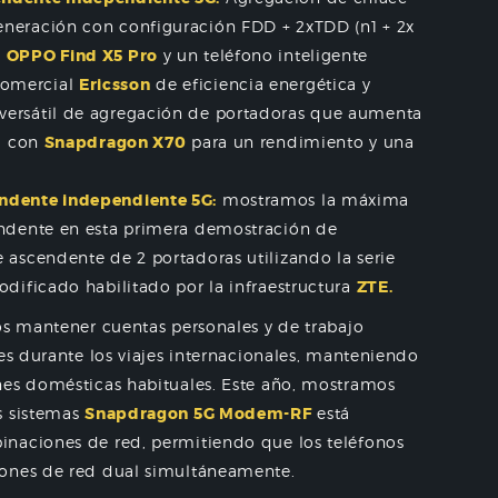
eneración con configuración FDD + 2xTDD (n1 + 2x
l
OPPO Find X5 Pro
y un teléfono inteligente
comercial
Ericsson
de eficiencia energética y
versátil de agregación de portadoras que aumenta
ad con
Snapdragon X70
para un rendimiento y una
endente independiente 5G:
mostramos la máxima
endente en esta primera demostración de
 ascendente de 2 portadoras utilizando la serie
dificado habilitado por la infraestructura
ZTE.
os mantener cuentas personales y de trabajo
les durante los viajes internacionales, manteniendo
nes domésticas habituales. Este año, mostramos
s sistemas
Snapdragon 5G Modem-RF
está
inaciones de red, permitiendo que los teléfonos
iones de red dual simultáneamente.