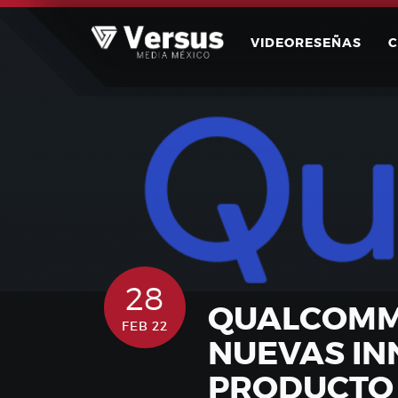
Skip
to
VIDEORESEÑAS
content
28
QUALCOMM
FEB 22
NUEVAS IN
PRODUCTO 