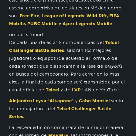
escena competitiva de celulares en México como
son:
Free Fire, League of Legends: Wild Rift, FIFA
Mobile, PUBG Mobile
y
Apex Legends Mobile
.
no posts found
De cada una de estas 5 competencias del
Telcel
Challenger Battle Series,
saldrán los mejores
jugadores o equipos (de acuerdo al formato de
cada torneo) que clasificarán a la fase de
playoffs
en busca del campeonato. Para cerrar en lo más
alto, la final de cada torneo será transmitida por el
canal oficial de
Telcel
y de
LVP
LAN en YouTube.
Alejandro Leyva “Alkapone”
y
Gabo Montiel
serán
los embajadores del
Telcel Challenger Battle
Series.
La tercera edición comenzará de la mejor manera
con el torneo de
Free Fire
. Las inscripciones a la