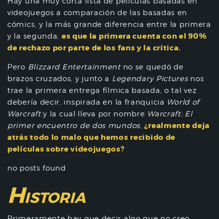
Hay una muy corta lista de películas basadas en
videojuegos a comparación de las basadas en
cómics, y la más grande diferencia entre la primera
es que la primera cuenta con el 90%
y la segunda,
de rechazo por parte de los fans y la crítica.
Pero
Blizzard Entertainment
no se quedó de
brazos cruzados, y junto a
Legendary Pictures
nos
trae la primera entrega fílmica basada, o tal vez
debería decir, inspirada en la franquicia
World of
Warcraft
y la cual lleva por nombre
Warcraft: El
¿realmente deja
primer encuentro de dos mundos
,
atrás todo lo malo que hemos recibido de
películas sobre videojuegos?
no posts found
H
ISTORIA
Primeramente hay que decir algo que no creo