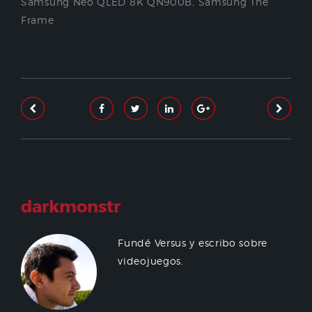
Samsung Neo QLED 8K QN900B
,
Samsung The
Frame
darkmonstr
Fundé Versus y escribo sobre
videojuegos.